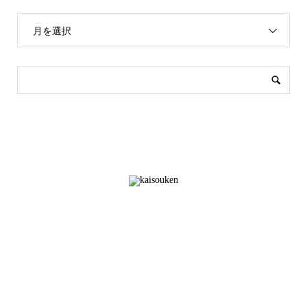
月を選択
株式会社快適空間創造研究所
本社所在地：福岡市博多区博多駅中央街6－11
TEL：092-441-0085 FAX：092-473-8863