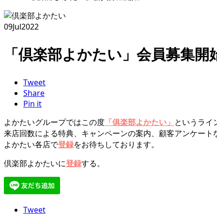
09
Jul
2022
「倶楽部よかたい」会員募集開
Tweet
Share
Pin it
よかたいグループではこの度
「俱楽部よかたい」
というライ
来店回数による特典、キャンペーンの案内、顧客アンケート
よかたい各店で
登録
をお待ちしております。
倶楽部よかたいに
登録
する。
Tweet